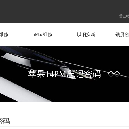
营业时
d维修
iMac维修
以旧换新
锁屏
苹果14PM忘记密码
密码