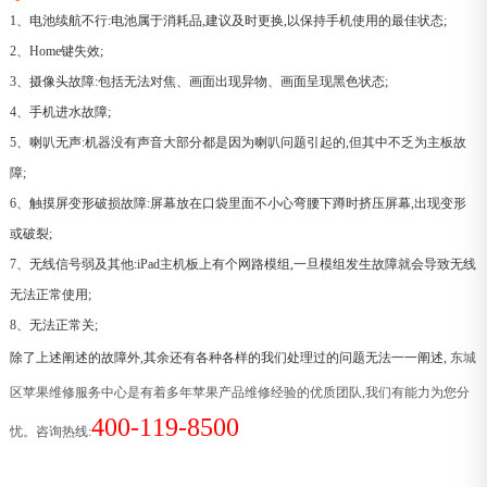
1、电池续航不行:电池属于消耗品,建议及时更换,以保持手机使用的最佳状态;
2、Home键失效;
3、摄像头故障:包括无法对焦、画面出现异物、画面呈现黑色状态;
4、手机进水故障;
5、喇叭无声:机器没有声音大部分都是因为喇叭问题引起的,但其中不乏为主板故
障;
6、触摸屏变形破损故障:屏幕放在口袋里面不小心弯腰下蹲时挤压屏幕,出现变形
或破裂;
7、无线信号弱及其他:iPad主机板上有个网路模组,一旦模组发生故障就会导致无线
无法正常使用;
8、无法正常关;
除了上述阐述的故障外,其余还有各种各样的我们处理过的问题无法一一阐述,
东城
区苹果维修服务中心是有着多年苹果产品维修经验的优质团队,我们有能力为您分
400-119-8500
忧。咨询热线: