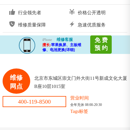
行业领先者
价格公开透明
维修质量保障
急速优质服务
免 费
维修客服
iPhone
擅长:
苹果换屏、主板维
预 约
修、电池更换[详细]
维修
北京市东城区崇文门外大街11号新成文化大厦
网点
B座10层1015室
营业时间
400-119-8500
全年无休 08:00-20:30
Tags标签