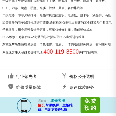
一级维修：更换机器的各种配件：主板、电源板、显卡板、液晶屏、高压板、
CPU、内存、键盘、硬盘、光驱、软驱、风扇、各种排线等.
二级维修：即芯片级维修，是指对机器的主板、电源板、显卡板、液晶屏、高压
板等部件的电子线路损坏进行维修.通过检测仪器找出损坏的某个或某几个具体电
子元器件，用专用设备进行更换，可缩短维修时间，降低维修成本.
BGA维修：对各种BGA封装的芯片损坏及BGA虚焊进行维修.
东城区苹果售后维修点是一个集维修、售后于一体的通讯服务网点，有问题可联
400-119-8500
系在线客服人员或者拨打电话:
进行了解咨询.
行业领先者
价格公开透明
维修质量保障
急速优质服务
免 费
维修客服
iPhone
擅长:
苹果换屏、主板维
预 约
修、电池更换[详细]