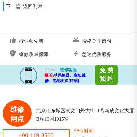
下一篇:
返回列表
行业领先者
价格公开透明
维修质量保障
急速优质服务
免 费
维修客服
iPhone
擅长:
苹果换屏、主板维
预 约
修、电池更换[详细]
维修
北京市东城区崇文门外大街11号新成文化大厦
网点
B座10层1015室
营业时间
400-119-8500