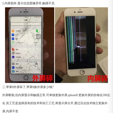
2.内屏损坏.显示信息图像异常,触摸不灵.
二.苹果8外屏坏了,苹果8换外屏多少钱?
外屏断裂,但内屏显示和触摸正常,可单独更换外屏,iphone8.更换外屏的价格在200左
右.其工艺是选择原有的技术和加工工艺,将显示屏分开,通过压合技术独立更换外
屏,内屏不变.