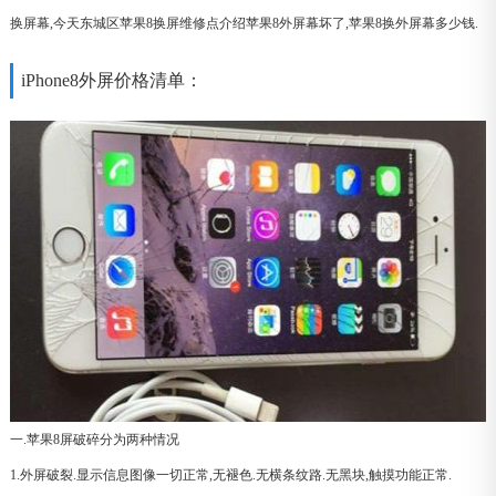
换屏幕,今天东城区苹果8换屏维修点介绍苹果8外屏幕坏了,苹果8换外屏幕多少钱.
iPhone8外屏价格清单：
一.苹果8屏破碎分为两种情况
1.外屏破裂.显示信息图像一切正常,无褪色.无横条纹路.无黑块,触摸功能正常.