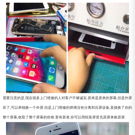
需要注意的是,现在很多上门维修的人对客户不够诚实.原来是原来的屏幕,但是外屏
坏了,可以单独换一个外屏.但是上门维修的师傅没有分离和压屏设备,直接换了你的
整个屏幕,收取了整个屏幕的价格.更有甚者,你可以用组装屏冒充原屏来换原屏.