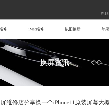
营业时
d维修
iMac维修
以旧换新
苹
换屏资讯
换屏维修店分享换一个iPhone11原装屏幕大