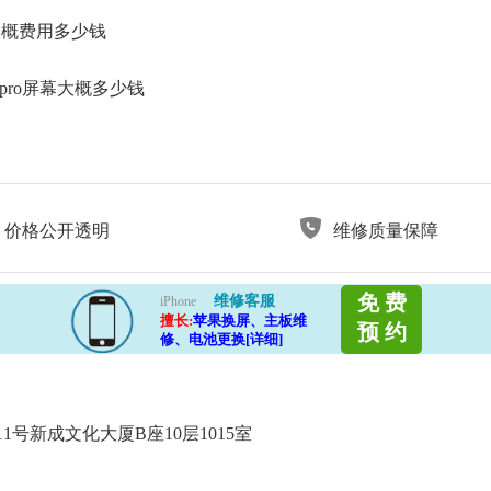
大概费用多少钱
pro屏幕大概多少钱
价格公开透明
维修质量保障
免 费
维修客服
iPhone
擅长:
苹果换屏、主板维
预 约
修、电池更换[详细]
号新成文化大厦B座10层1015室