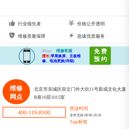
行业领先者
价格公开透明
维修质量保障
急速优质服务
免 费
维修客服
iPhone
擅长:
苹果换屏、主板维
预 约
修、电池更换[详细]
维修
北京市东城区崇文门外大街11号新成文化大厦
网点
B座10层1015室
营业时间
400-119-8500
全年无休 08:00-20:30
Tags标签