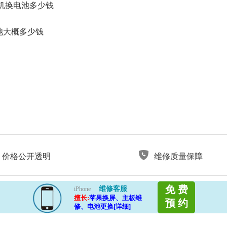
2手机换电池多少钱
电池大概多少钱
价格公开透明
维修质量保障
免 费
维修客服
iPhone
擅长:
苹果换屏、主板维
预 约
修、电池更换[详细]